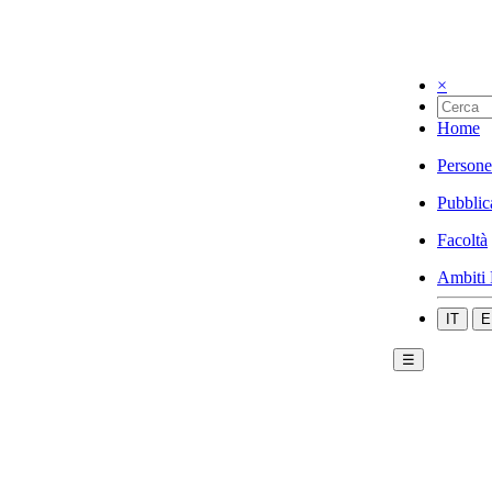
×
Home
Persone
Pubblic
Facoltà
Ambiti 
IT
E
☰