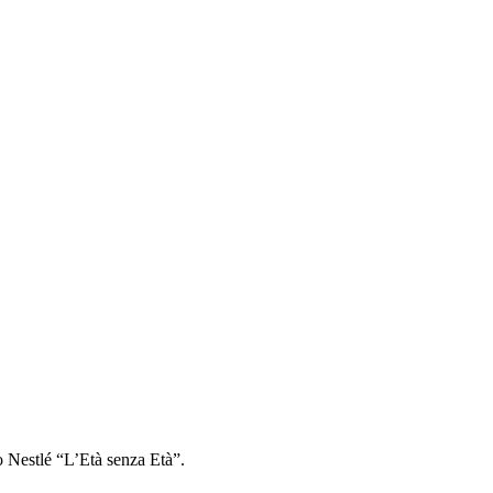
io Nestlé “L’Età senza Età”.