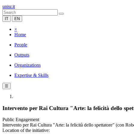
unisr.it
IT
EN
×
Home
People
Outputs
Organizations
Expertise & Skills
☰
Intervento per Rai Cultura "Arte: la felicità dello spe
Public Engagement
Intervento per Rai Cultura "Arte: la felicità dello spettatore" (con Ro
Location of the initiative: