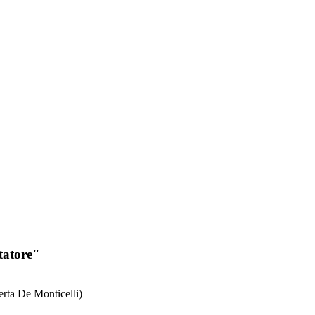
ttatore"
berta De Monticelli)