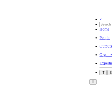
×
Home
People
Outputs
Organiz
Experti
IT
E
☰