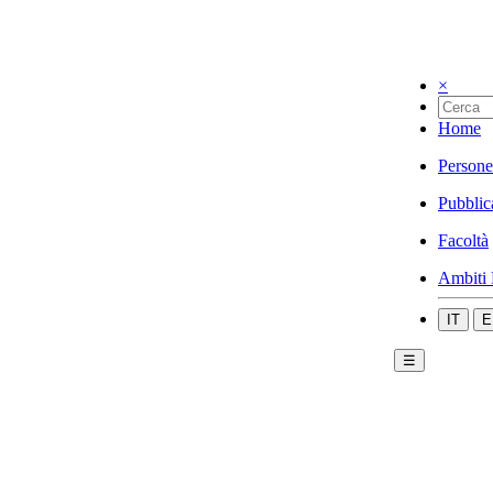
×
Home
Persone
Pubblic
Facoltà
Ambiti 
IT
E
☰