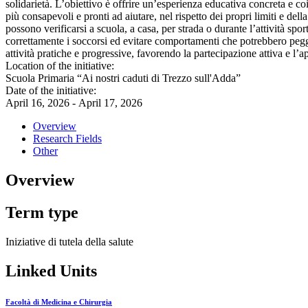
solidarietà. L’obiettivo è offrire un’esperienza educativa concreta e co
più consapevoli e pronti ad aiutare, nel rispetto dei propri limiti e de
possono verificarsi a scuola, a casa, per strada o durante l’attività spo
correttamente i soccorsi ed evitare comportamenti che potrebbero peggio
attività pratiche e progressive, favorendo la partecipazione attiva e l’
Location of the initiative:
Scuola Primaria “Ai nostri caduti di Trezzo sull'Adda”
Date of the initiative:
April 16, 2026 - April 17, 2026
Overview
Research Fields
Other
Overview
Term type
Iniziative di tutela della salute
Linked Units
Facoltà di Medicina e Chirurgia