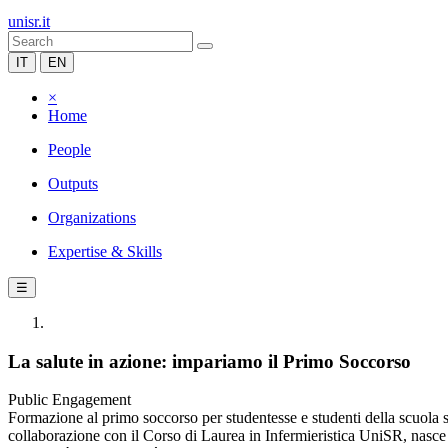
unisr.it
IT
EN
×
Home
People
Outputs
Organizations
Expertise & Skills
☰
La salute in azione: impariamo il Primo Soccorso
Public Engagement
Formazione al primo soccorso per studentesse e studenti della scuola s
collaborazione con il Corso di Laurea in Infermieristica UniSR, nasce p