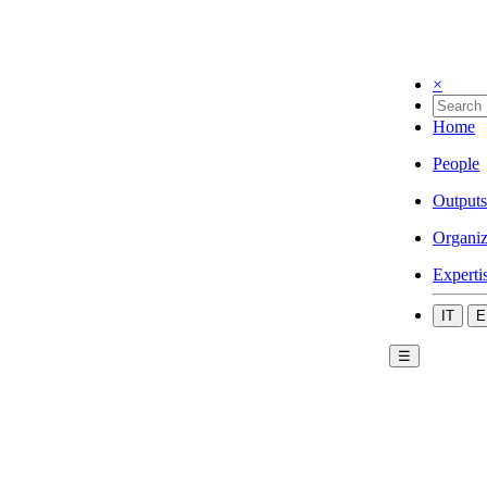
×
Home
People
Outputs
Organiz
Experti
IT
E
☰