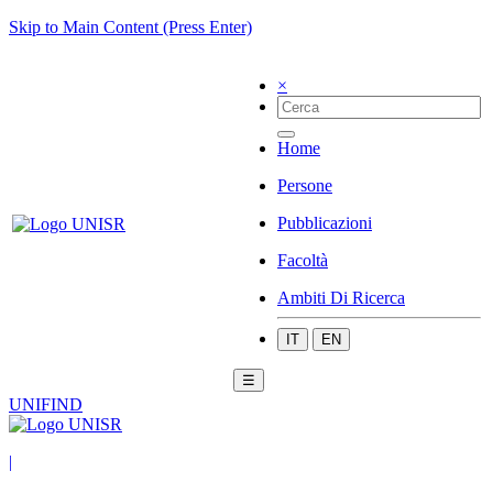
Skip to Main Content (Press Enter)
×
Home
Persone
Pubblicazioni
Facoltà
Ambiti Di Ricerca
IT
EN
☰
UNIFIND
|