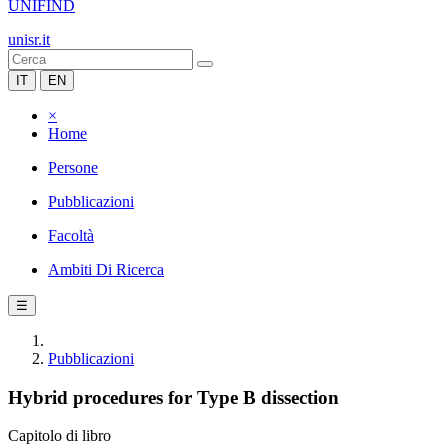
UNIFIND
unisr.it
IT
EN
×
Home
Persone
Pubblicazioni
Facoltà
Ambiti Di Ricerca
☰
Pubblicazioni
Hybrid procedures for Type B dissection
Capitolo di libro