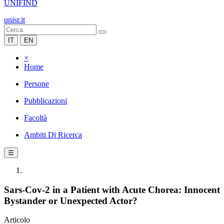
UNIFIND
unisr.it
IT
EN
×
Home
Persone
Pubblicazioni
Facoltà
Ambiti Di Ricerca
☰
Sars‐Cov‐2 in a Patient with Acute Chorea: Innocent
Bystander or Unexpected Actor?
Articolo