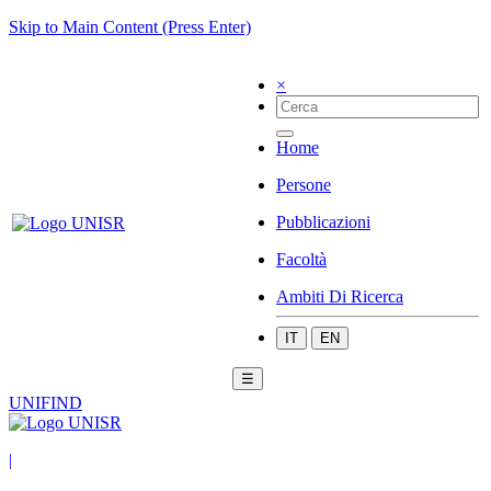
Skip to Main Content (Press Enter)
×
Home
Persone
Pubblicazioni
Facoltà
Ambiti Di Ricerca
IT
EN
☰
UNIFIND
|