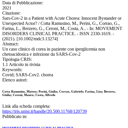
Data di Pubblicazione:
2021
Citazione:
Sars‐Cov‐2 in a Patient with Acute Chorea: Innocent Bystander or
Unexpected Actor? / Cotta Ramusino, M., Perini, G., Corrao, G.,
Farina, L., Berzero, G., Ceroni, M., Costa, A.. - In: MOVEMENT
DISORDERS CLINICAL PRACTICE. - ISSN 2330-1619. -
(2021). [10.1002/mdc3.13274]
Abstract:
Un caso clinico di corea in paziente con iperglicemia non
chetoacidosica e infezione da SARS-Cov-2
Tipologia CRIS:
1.1 Articolo in rivista
Keywords:
Covid; SARS-Cov2. chorea
Elenco autori:
Cotta Ramusino, Matteo; Perini, Giulia; Corrao, Gabriele; Farina, Lisa; Berzero,
Giulia; Ceroni, Mauro; Costa, Alfredo
Link alla scheda completa:
https://iris.unisr.it/handle/20.500.11768/120739
Pubblicato in: