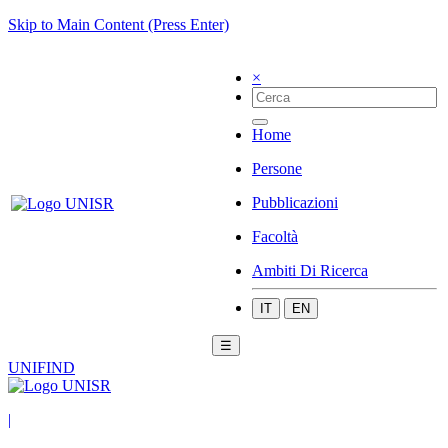
Skip to Main Content (Press Enter)
×
Home
Persone
Pubblicazioni
Facoltà
Ambiti Di Ricerca
IT
EN
☰
UNIFIND
|