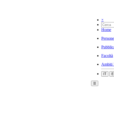
×
Home
Persone
Pubblic
Facoltà
Ambiti 
IT
E
☰