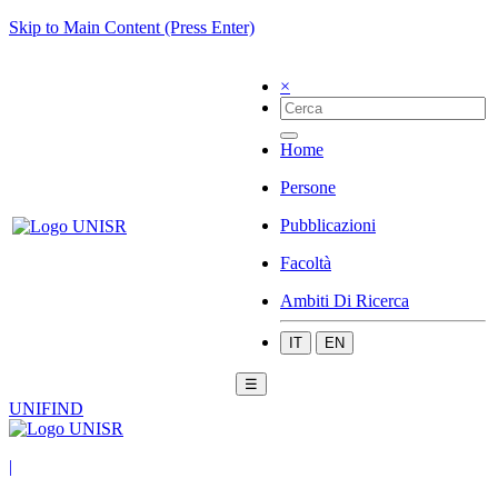
Skip to Main Content (Press Enter)
×
Home
Persone
Pubblicazioni
Facoltà
Ambiti Di Ricerca
IT
EN
☰
UNIFIND
|