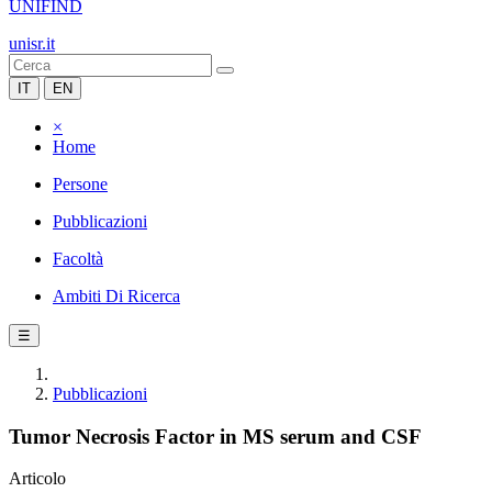
UNIFIND
unisr.it
IT
EN
×
Home
Persone
Pubblicazioni
Facoltà
Ambiti Di Ricerca
☰
Pubblicazioni
Tumor Necrosis Factor in MS serum and CSF
Articolo