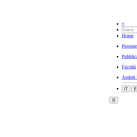
×
Home
Persone
Pubblic
Facoltà
Ambiti 
IT
E
☰