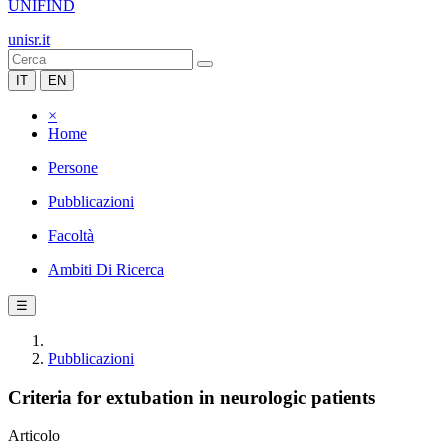
UNIFIND
unisr.it
IT
EN
×
Home
Persone
Pubblicazioni
Facoltà
Ambiti Di Ricerca
☰
Pubblicazioni
Criteria for extubation in neurologic patients
Articolo