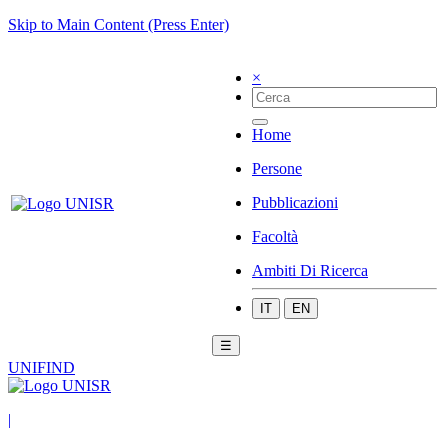
Skip to Main Content (Press Enter)
×
Home
Persone
Pubblicazioni
Facoltà
Ambiti Di Ricerca
IT
EN
☰
UNIFIND
|