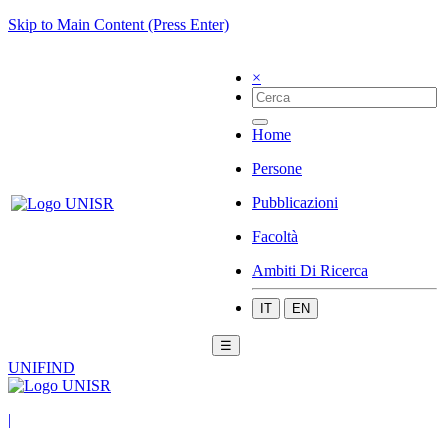
Skip to Main Content (Press Enter)
×
Home
Persone
Pubblicazioni
Facoltà
Ambiti Di Ricerca
IT
EN
☰
UNIFIND
|