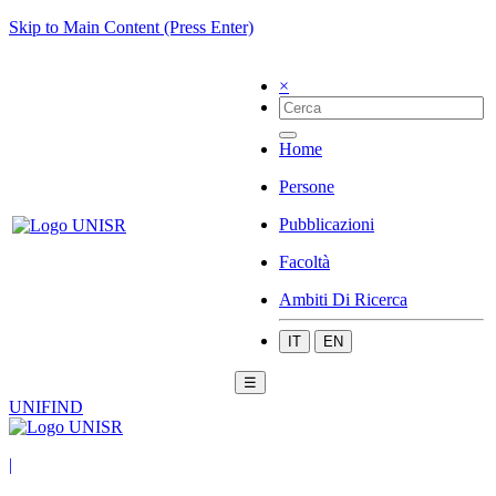
Skip to Main Content (Press Enter)
×
Home
Persone
Pubblicazioni
Facoltà
Ambiti Di Ricerca
IT
EN
☰
UNIFIND
|