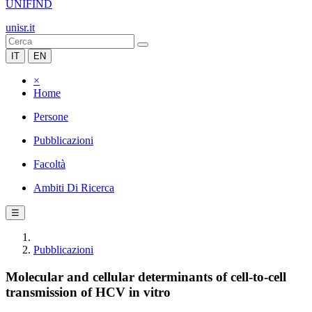
UNIFIND
unisr.it
IT
EN
×
Home
Persone
Pubblicazioni
Facoltà
Ambiti Di Ricerca
☰
Pubblicazioni
Molecular and cellular determinants of cell-to-cell
transmission of HCV in vitro