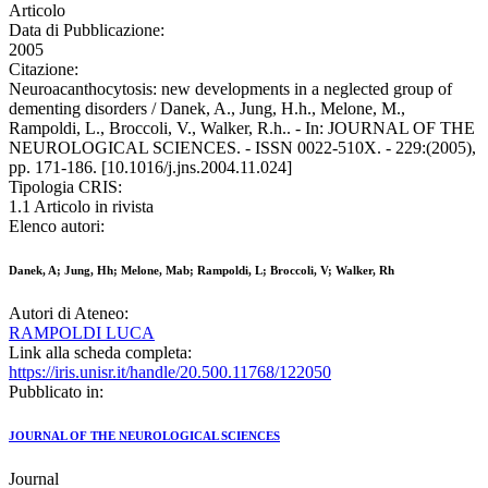
Articolo
Data di Pubblicazione:
2005
Citazione:
Neuroacanthocytosis: new developments in a neglected group of
dementing disorders / Danek, A., Jung, H.h., Melone, M.,
Rampoldi, L., Broccoli, V., Walker, R.h.. - In: JOURNAL OF THE
NEUROLOGICAL SCIENCES. - ISSN 0022-510X. - 229:(2005),
pp. 171-186. [10.1016/j.jns.2004.11.024]
Tipologia CRIS:
1.1 Articolo in rivista
Elenco autori:
Danek, A; Jung, Hh; Melone, Mab; Rampoldi, L; Broccoli, V; Walker, Rh
Autori di Ateneo:
RAMPOLDI LUCA
Link alla scheda completa:
https://iris.unisr.it/handle/20.500.11768/122050
Pubblicato in:
JOURNAL OF THE NEUROLOGICAL SCIENCES
Journal