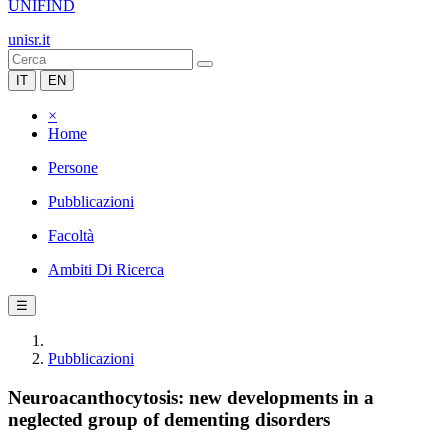
UNIFIND
unisr.it
IT
EN
×
Home
Persone
Pubblicazioni
Facoltà
Ambiti Di Ricerca
☰
Pubblicazioni
Neuroacanthocytosis: new developments in a
neglected group of dementing disorders