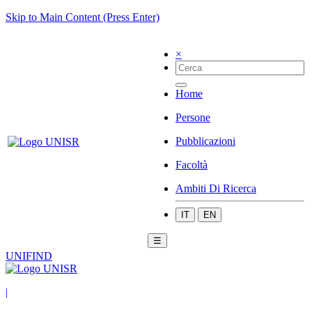
Skip to Main Content (Press Enter)
×
Home
Persone
Pubblicazioni
Facoltà
Ambiti Di Ricerca
IT
EN
☰
UNIFIND
|