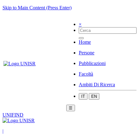
Skip to Main Content (Press Enter)
×
Home
Persone
Pubblicazioni
Facoltà
Ambiti Di Ricerca
IT
EN
☰
UNIFIND
|