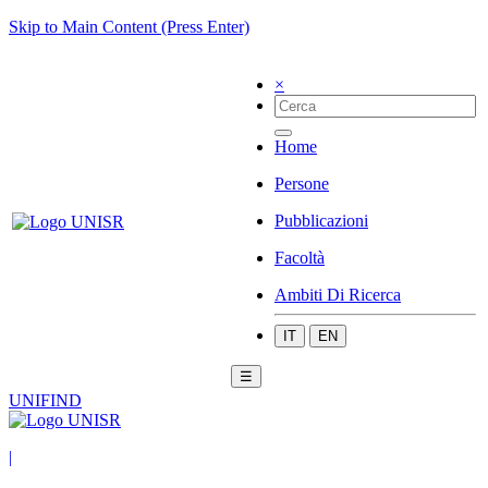
Skip to Main Content (Press Enter)
×
Home
Persone
Pubblicazioni
Facoltà
Ambiti Di Ricerca
IT
EN
☰
UNIFIND
|