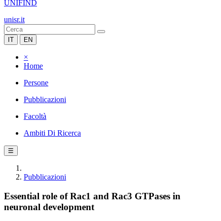
UNIFIND
unisr.it
IT
EN
×
Home
Persone
Pubblicazioni
Facoltà
Ambiti Di Ricerca
☰
Pubblicazioni
Essential role of Rac1 and Rac3 GTPases in
neuronal development