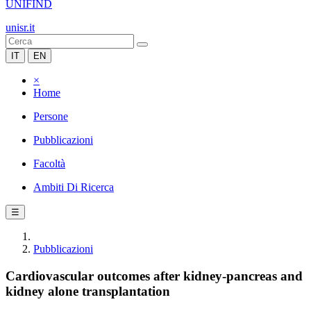
UNIFIND
unisr.it
IT
EN
×
Home
Persone
Pubblicazioni
Facoltà
Ambiti Di Ricerca
☰
Pubblicazioni
Cardiovascular outcomes after kidney-pancreas and
kidney alone transplantation