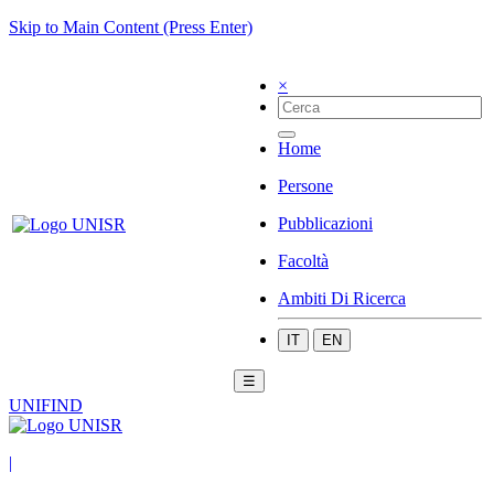
Skip to Main Content (Press Enter)
×
Home
Persone
Pubblicazioni
Facoltà
Ambiti Di Ricerca
IT
EN
☰
UNIFIND
|