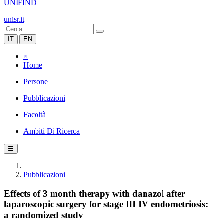
UNIFIND
unisr.it
IT
EN
×
Home
Persone
Pubblicazioni
Facoltà
Ambiti Di Ricerca
☰
Pubblicazioni
Effects of 3 month therapy with danazol after
laparoscopic surgery for stage III IV endometriosis:
a randomized study