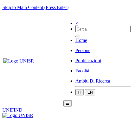
Skip to Main Content (Press Enter)
×
Home
Persone
Pubblicazioni
Facoltà
Ambiti Di Ricerca
IT
EN
☰
UNIFIND
|