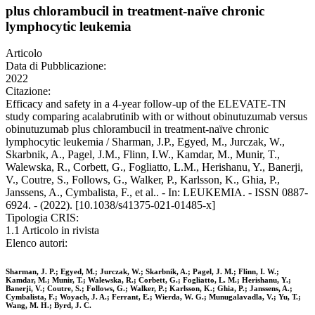
plus chlorambucil in treatment-naïve chronic
lymphocytic leukemia
Articolo
Data di Pubblicazione:
2022
Citazione:
Efficacy and safety in a 4-year follow-up of the ELEVATE-TN
study comparing acalabrutinib with or without obinutuzumab versus
obinutuzumab plus chlorambucil in treatment-naïve chronic
lymphocytic leukemia / Sharman, J.P., Egyed, M., Jurczak, W.,
Skarbnik, A., Pagel, J.M., Flinn, I.W., Kamdar, M., Munir, T.,
Walewska, R., Corbett, G., Fogliatto, L.M., Herishanu, Y., Banerji,
V., Coutre, S., Follows, G., Walker, P., Karlsson, K., Ghia, P.,
Janssens, A., Cymbalista, F., et al.. - In: LEUKEMIA. - ISSN 0887-
6924. - (2022). [10.1038/s41375-021-01485-x]
Tipologia CRIS:
1.1 Articolo in rivista
Elenco autori:
Sharman, J. P.; Egyed, M.; Jurczak, W.; Skarbnik, A.; Pagel, J. M.; Flinn, I. W.;
Kamdar, M.; Munir, T.; Walewska, R.; Corbett, G.; Fogliatto, L. M.; Herishanu, Y.;
Banerji, V.; Coutre, S.; Follows, G.; Walker, P.; Karlsson, K.; Ghia, P.; Janssens, A.;
Cymbalista, F.; Woyach, J. A.; Ferrant, E.; Wierda, W. G.; Munugalavadla, V.; Yu, T.;
Wang, M. H.; Byrd, J. C.