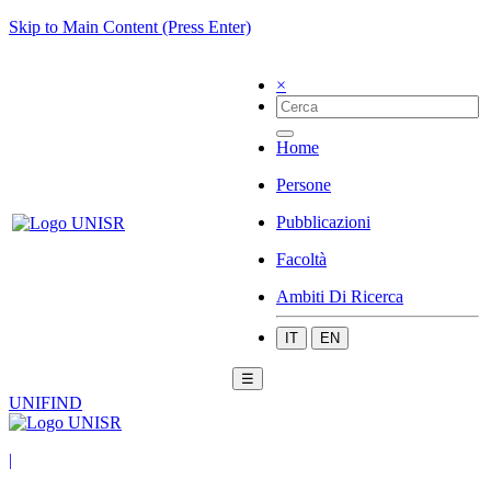
Skip to Main Content (Press Enter)
×
Home
Persone
Pubblicazioni
Facoltà
Ambiti Di Ricerca
IT
EN
☰
UNIFIND
|