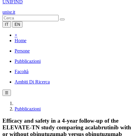
UNIFIND
unisr.it
IT
EN
×
Home
Persone
Pubblicazioni
Facoltà
Ambiti Di Ricerca
☰
Pubblicazioni
Efficacy and safety in a 4-year follow-up of the
ELEVATE-TN study comparing acalabrutinib with
or without obinutuzumab versus obinutuzumab