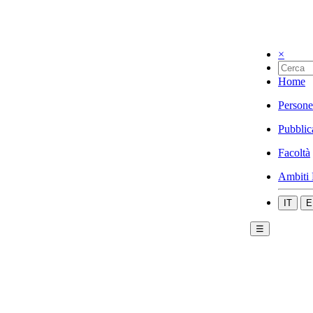
×
Home
Persone
Pubblic
Facoltà
Ambiti 
IT
E
☰