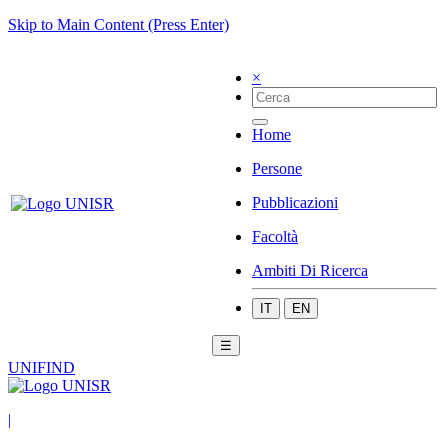
Skip to Main Content (Press Enter)
×
Home
Persone
Pubblicazioni
Facoltà
Ambiti Di Ricerca
IT
EN
☰
UNIFIND
|