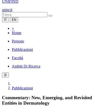
UNIFIND
unisr.it
IT
EN
×
Home
Persone
Pubblicazioni
Facoltà
Ambiti Di Ricerca
☰
Pubblicazioni
Commentary: New, Emerging, and Revisited
Entities in Dermatology