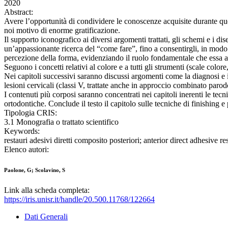
2020
Abstract:
Avere l’opportunità di condividere le conoscenze acquisite durante quest
noi motivo di enorme gratificazione.
Il supporto iconografico ai diversi argomenti trattati, gli schemi e i di
un’appassionante ricerca del “come fare”, fino a consentirgli, in modo s
percezione della forma, evidenziando il ruolo fondamentale che essa a
Seguono i concetti relativi al colore e a tutti gli strumenti (scale color
Nei capitoli successivi saranno discussi argomenti come la diagnosi e il 
lesioni cervicali (classi V, trattate anche in approccio combinato paro
I contenuti più corposi saranno concentrati nei capitoli inerenti le tecn
ortodontiche. Conclude il testo il capitolo sulle tecniche di finishing 
Tipologia CRIS:
3.1 Monografia o trattato scientifico
Keywords:
restauri adesivi diretti composito posteriori; anterior direct adhesive r
Elenco autori:
Paolone, G; Scolavino, S
Link alla scheda completa:
https://iris.unisr.it/handle/20.500.11768/122664
Dati Generali