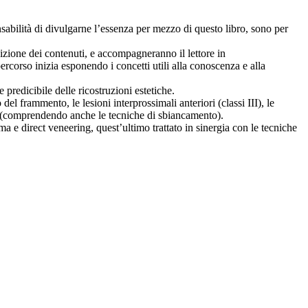
onsabilità di divulgarne l’essenza per mezzo di questo libro, sono per
isizione dei contenuti, e accompagneranno il lettore in
ercorso inizia esponendo i concetti utili alla conoscenza e alla
 predicibile delle ricostruzioni estetiche.
el frammento, le lesioni interprossimali anteriori (classi III), le
ente (comprendendo anche le tecniche di sbiancamento).
ma e direct veneering, quest’ultimo trattato in sinergia con le tecniche