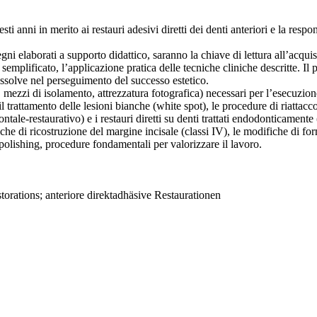
i anni in merito ai restauri adesivi diretti dei denti anteriori e la resp
segni elaborati a supporto didattico, saranno la chiave di lettura all’acqu
emplificato, l’applicazione pratica delle tecniche cliniche descritte. Il p
ssolve nel perseguimento del successo estetico.
e, mezzi di isolamento, attrezzatura fotografica) necessari per l’esecuzione
trattamento delle lesioni bianche (white spot), le procedure di riattacco d
dontale-restaurativo) e i restauri diretti su denti trattati endodonticam
iche di ricostruzione del margine incisale (classi IV), le modifiche di for
e polishing, procedure fondamentali per valorizzare il lavoro.
estorations; anteriore direktadhäsive Restaurationen