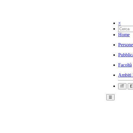
×
Home
Persone
Pubblic
Facoltà
Ambiti 
IT
E
☰