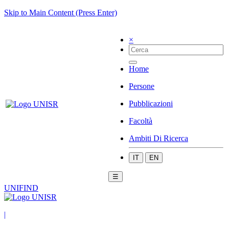
Skip to Main Content (Press Enter)
×
Home
Persone
Pubblicazioni
Facoltà
Ambiti Di Ricerca
IT
EN
☰
UNIFIND
|