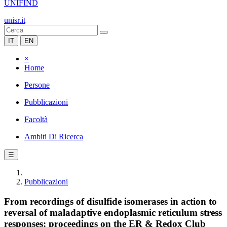
UNIFIND
unisr.it
IT
EN
×
Home
Persone
Pubblicazioni
Facoltà
Ambiti Di Ricerca
☰
Pubblicazioni
From recordings of disulfide isomerases in action to
reversal of maladaptive endoplasmic reticulum stress
responses: proceedings on the ER & Redox Club