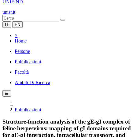
UNIFIND
unisr.it
IT
EN
×
Home
Persone
Pubblicazioni
Facoltà
Ambiti Di Ricerca
☰
Pubblicazioni
Structure-function analysis of the gE-gI complex of
feline herpesvirus: mapping of gI domains required
for gE-gI interaction, intracellular transport, and