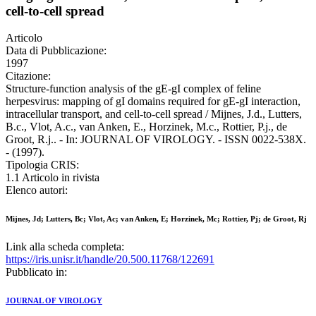
cell-to-cell spread
Articolo
Data di Pubblicazione:
1997
Citazione:
Structure-function analysis of the gE-gI complex of feline
herpesvirus: mapping of gI domains required for gE-gI interaction,
intracellular transport, and cell-to-cell spread / Mijnes, J.d., Lutters,
B.c., Vlot, A.c., van Anken, E., Horzinek, M.c., Rottier, P.j., de
Groot, R.j.. - In: JOURNAL OF VIROLOGY. - ISSN 0022-538X.
- (1997).
Tipologia CRIS:
1.1 Articolo in rivista
Elenco autori:
Mijnes, Jd; Lutters, Bc; Vlot, Ac; van Anken, E; Horzinek, Mc; Rottier, Pj; de Groot, Rj
Link alla scheda completa:
https://iris.unisr.it/handle/20.500.11768/122691
Pubblicato in:
JOURNAL OF VIROLOGY