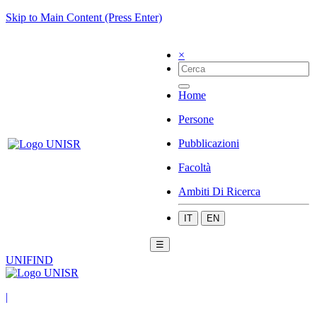
Skip to Main Content (Press Enter)
×
Home
Persone
Pubblicazioni
Facoltà
Ambiti Di Ricerca
IT
EN
☰
UNIFIND
|