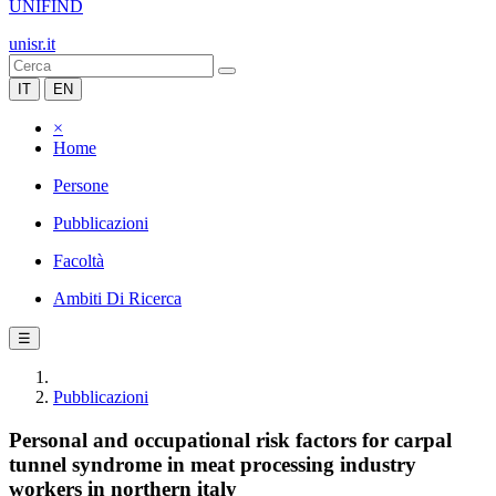
UNIFIND
unisr.it
IT
EN
×
Home
Persone
Pubblicazioni
Facoltà
Ambiti Di Ricerca
☰
Pubblicazioni
Personal and occupational risk factors for carpal
tunnel syndrome in meat processing industry
workers in northern italy