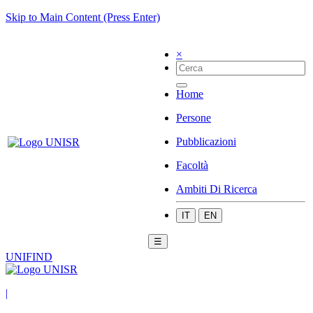
Skip to Main Content (Press Enter)
×
Home
Persone
Pubblicazioni
Facoltà
Ambiti Di Ricerca
IT
EN
☰
UNIFIND
|