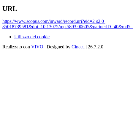
URL
https://www.scopus.com/inward/record.uri?eid=2-s2.0-
85018739581&doi=10.13075/mp.5893.00605&partnerID=40&md5=
Utilizzo dei cookie
Realizzato con
VIVO
| Designed by
Cineca
| 26.7.2.0