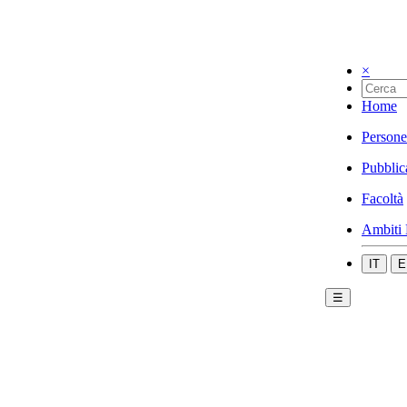
×
Home
Persone
Pubblic
Facoltà
Ambiti 
IT
E
☰