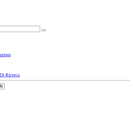
azioni
Di Ricerca
N