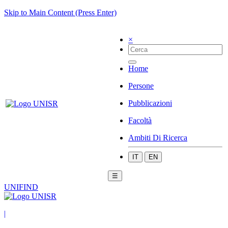
Skip to Main Content (Press Enter)
×
Home
Persone
Pubblicazioni
Facoltà
Ambiti Di Ricerca
IT
EN
☰
UNIFIND
|