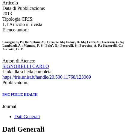
Articolo
Data di Pubblicazione:
2013
Tipologia CRIS:
1.1 Articolo in rivista
Elenco autori:
Crosignani, P.; De Stefani, A.; Fara, G. M.; Isidori, A. M.; Lenzi, A.; Liverani, C. A.;
Lombardi, A.; Mennini, F. S.; Palu', G.; Pecorelli, S.; Peracino, A. P.; Signorelli, C.;
Zuccotti, G. V.
Autori di Ateneo:
SIGNORELLI CARLO
Link alla scheda completa:
https://iris.unisr.it/handle/20.500.11768/123069
Pubblicato in:
BMC PUBLIC HEALTH
Journal
Dati Generali
Dati Generali