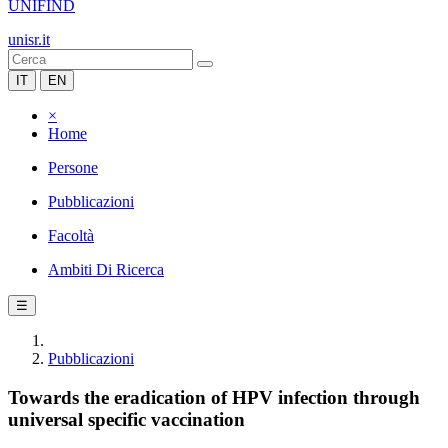
UNIFIND
unisr.it
IT
EN
×
Home
Persone
Pubblicazioni
Facoltà
Ambiti Di Ricerca
☰
Pubblicazioni
Towards the eradication of HPV infection through
universal specific vaccination