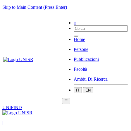
Skip to Main Content (Press Enter)
×
Home
Persone
Pubblicazioni
Facoltà
Ambiti Di Ricerca
IT
EN
☰
UNIFIND
|