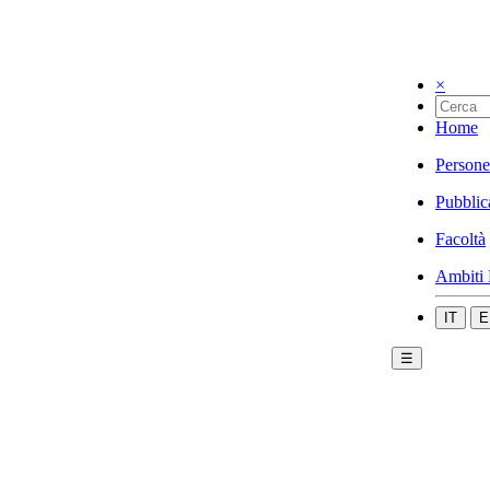
×
Home
Persone
Pubblic
Facoltà
Ambiti 
IT
E
☰