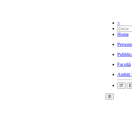
×
Home
Persone
Pubblic
Facoltà
Ambiti 
IT
E
☰