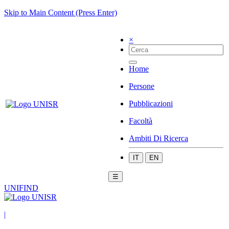
Skip to Main Content (Press Enter)
×
Home
Persone
Pubblicazioni
Facoltà
Ambiti Di Ricerca
IT
EN
☰
UNIFIND
|