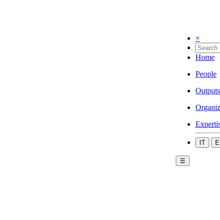
×
Home
People
Outputs
Organiz
Experti
IT
E
☰