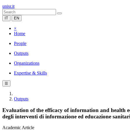
unisr.it
IT
EN
×
Home
People
Outputs
Organizations
Expertise & Skills
☰
Outputs
Evaluation of the efficacy of information and health e
degli interventi di informazione ed educazione sanitaria
Academic Article