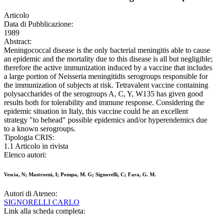
Articolo
Data di Pubblicazione:
1989
Abstract:
Meningococcal disease is the only bacterial meningitis able to cause
an epidemic and the mortality due to this disease is all but negligible;
therefore the active immunization induced by a vaccine that includes
a large portion of Neisseria meningitidis serogroups responsible for
the immunization of subjects at risk. Tetravalent vaccine containing
polysaccharides of the serogroups A, C, Y, W135 has given good
results both for tolerability and immune response. Considering the
epidemic situation in Italy, this vaccine could be an excellent
strategy "to behead" possible epidemics and/or hyperendemics due
to a known serogroups.
Tipologia CRIS:
1.1 Articolo in rivista
Elenco autori:
Vescia, N; Mastroeni, I; Pompa, M. G; Signorelli, C; Fara, G. M.
Autori di Ateneo:
SIGNORELLI CARLO
Link alla scheda completa: