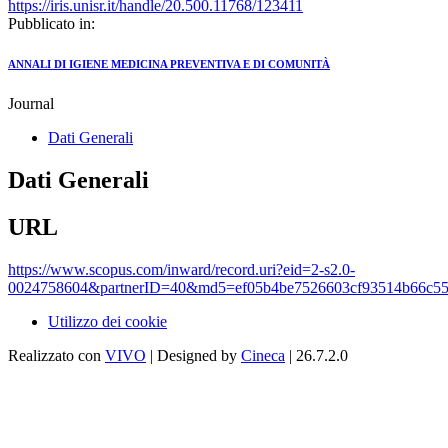
https://iris.unisr.it/handle/20.500.11768/123411
Pubblicato in:
ANNALI DI IGIENE MEDICINA PREVENTIVA E DI COMUNITÀ
Journal
Dati Generali
Dati Generali
URL
https://www.scopus.com/inward/record.uri?eid=2-s2.0-
0024758604&partnerID=40&md5=ef05b4be7526603cf93514b66c55
Utilizzo dei cookie
Realizzato con
VIVO
| Designed by
Cineca
| 26.7.2.0