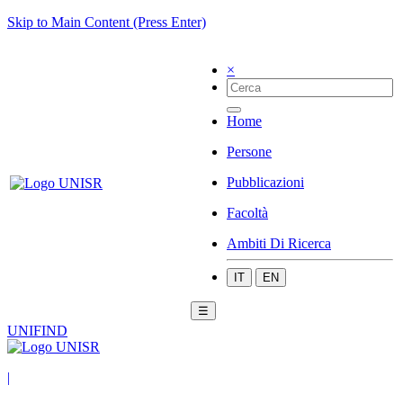
Skip to Main Content (Press Enter)
×
Home
Persone
Pubblicazioni
Facoltà
Ambiti Di Ricerca
IT
EN
☰
UNIFIND
|