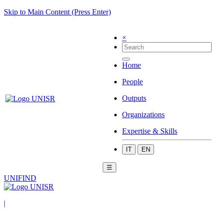
Skip to Main Content (Press Enter)
×
Home
People
Outputs
Organizations
Expertise & Skills
IT
EN
☰
UNIFIND
|