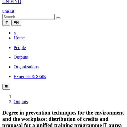
UNIFIND
unisr.it
IT
EN
×
Home
People
Outputs
Organizations
Expertise & Skills
☰
Outputs
Degree in prevention techniques for the environment
and the workplace: distribution of credits and
proposal for a unified training programme [Laurea