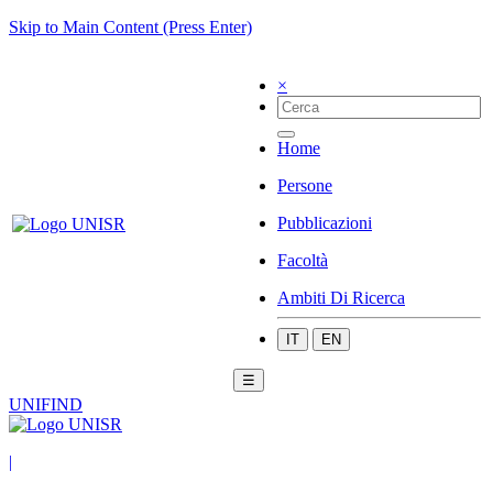
Skip to Main Content (Press Enter)
×
Home
Persone
Pubblicazioni
Facoltà
Ambiti Di Ricerca
IT
EN
☰
UNIFIND
|