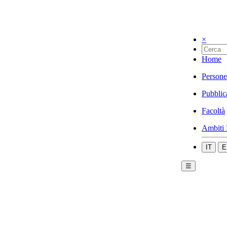
×
Home
Persone
Pubblic
Facoltà
Ambiti 
IT
E
☰