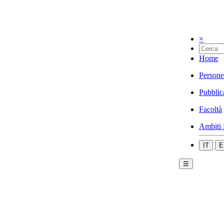
×
Home
Persone
Pubblic
Facoltà
Ambiti 
IT
E
☰