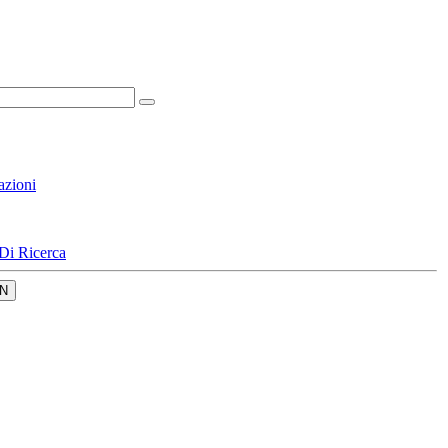
azioni
Di Ricerca
N