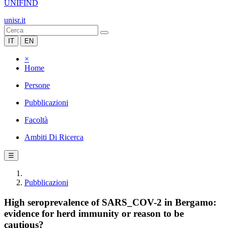
UNIFIND
unisr.it
IT
EN
×
Home
Persone
Pubblicazioni
Facoltà
Ambiti Di Ricerca
☰
Pubblicazioni
High seroprevalence of SARS_COV-2 in Bergamo:
evidence for herd immunity or reason to be
cautious?