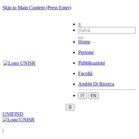
Skip to Main Content (Press Enter)
×
Home
Persone
Pubblicazioni
Facoltà
Ambiti Di Ricerca
IT
EN
☰
UNIFIND
|