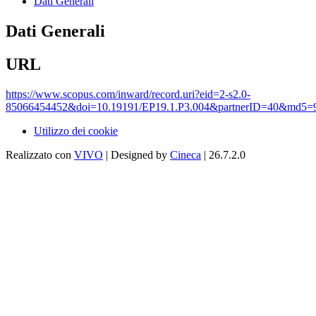
Dati Generali
Dati Generali
URL
https://www.scopus.com/inward/record.uri?eid=2-s2.0-
85066454452&doi=10.19191/EP19.1.P3.004&partnerID=40&md5=9
Utilizzo dei cookie
Realizzato con
VIVO
| Designed by
Cineca
| 26.7.2.0