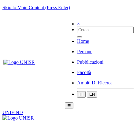
Skip to Main Content (Press Enter)
×
Home
Persone
Pubblicazioni
Facoltà
Ambiti Di Ricerca
IT
EN
☰
UNIFIND
|