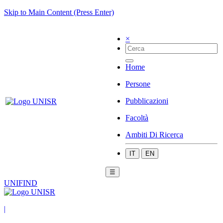
Skip to Main Content (Press Enter)
×
Home
Persone
Pubblicazioni
Facoltà
Ambiti Di Ricerca
IT
EN
☰
UNIFIND
|