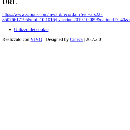
URL
https://www.scopus.com/inward/record.uri?eid=2-s2.0-
85076617195&doi=10.1016/j.vaccine.2019.10.089&partnerID=40
Utilizzo dei cookie
Realizzato con
VIVO
| Designed by
Cineca
| 26.7.2.0