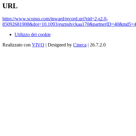
URL
https://www.scopus.com/inward/record.uri?eid=2-s2.0-
85092681908&doi=10.1093/eurpub/ckaa170&partnerID=40&md5=4
Utilizzo dei cookie
Realizzato con
VIVO
| Designed by
Cineca
| 26.7.2.0