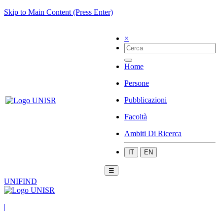
Skip to Main Content (Press Enter)
×
Home
Persone
Pubblicazioni
Facoltà
Ambiti Di Ricerca
IT
EN
☰
UNIFIND
|