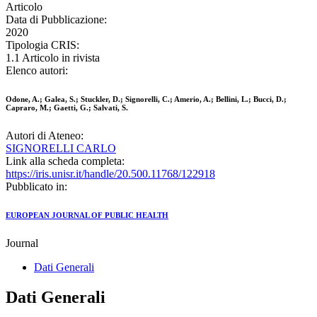
Articolo
Data di Pubblicazione:
2020
Tipologia CRIS:
1.1 Articolo in rivista
Elenco autori:
Odone, A.; Galea, S.; Stuckler, D.; Signorelli, C.; Amerio, A.; Bellini, L.; Bucci, D.;
Capraro, M.; Gaetti, G.; Salvati, S.
Autori di Ateneo:
SIGNORELLI CARLO
Link alla scheda completa:
https://iris.unisr.it/handle/20.500.11768/122918
Pubblicato in:
EUROPEAN JOURNAL OF PUBLIC HEALTH
Journal
Dati Generali
Dati Generali