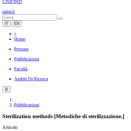
UNIFIND
unisr.it
IT
EN
×
Home
Persone
Pubblicazioni
Facoltà
Ambiti Di Ricerca
☰
Pubblicazioni
Sterilization methods [Metodiche di sterilizzazione.]
Articolo