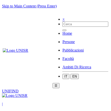
Skip to Main Content (Press Enter)
×
Home
Persone
Pubblicazioni
Facoltà
Ambiti Di Ricerca
IT
EN
☰
UNIFIND
|