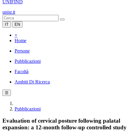
UNIFIND
unisr.it
IT
EN
×
Home
Persone
Pubblicazioni
Facoltà
Ambiti Di Ricerca
☰
Pubblicazioni
Evaluation of cervical posture following palatal
expansion: a 12-month follow-up controlled study