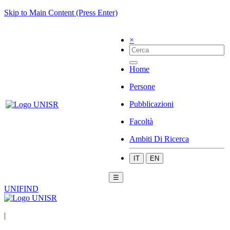
Skip to Main Content (Press Enter)
×
Home
Persone
Pubblicazioni
Facoltà
Ambiti Di Ricerca
IT
EN
☰
UNIFIND
|