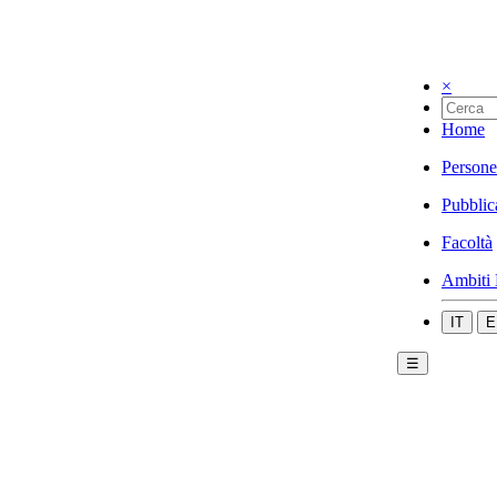
×
Home
Persone
Pubblic
Facoltà
Ambiti 
IT
E
☰