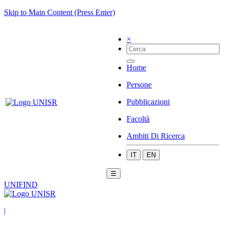
Skip to Main Content (Press Enter)
×
Home
Persone
Pubblicazioni
Facoltà
Ambiti Di Ricerca
IT
EN
☰
UNIFIND
|