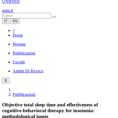
UNIFIND
unisr.it
IT
EN
×
Home
Persone
Pubblicazioni
Facoltà
Ambiti Di Ricerca
☰
Pubblicazioni
Objective total sleep time and effectiveness of
cognitive-behavioral therapy for insomnia:
methodological issues