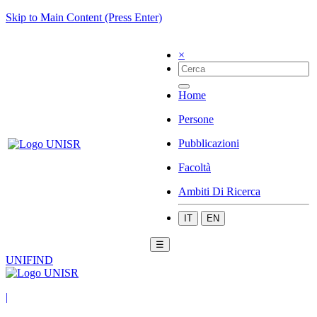
Skip to Main Content (Press Enter)
×
Home
Persone
Pubblicazioni
Facoltà
Ambiti Di Ricerca
IT
EN
☰
UNIFIND
|