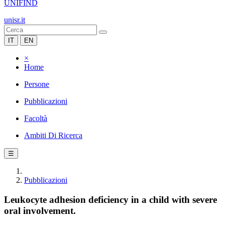
UNIFIND
unisr.it
IT
EN
×
Home
Persone
Pubblicazioni
Facoltà
Ambiti Di Ricerca
☰
Pubblicazioni
Leukocyte adhesion deficiency in a child with severe
oral involvement.