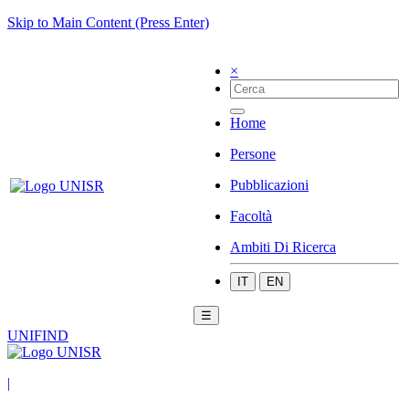
Skip to Main Content (Press Enter)
×
Home
Persone
Pubblicazioni
Facoltà
Ambiti Di Ricerca
IT
EN
☰
UNIFIND
|