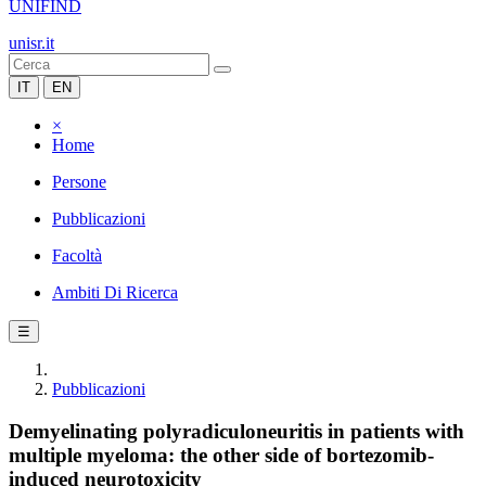
UNIFIND
unisr.it
IT
EN
×
Home
Persone
Pubblicazioni
Facoltà
Ambiti Di Ricerca
☰
Pubblicazioni
Demyelinating polyradiculoneuritis in patients with
multiple myeloma: the other side of bortezomib-
induced neurotoxicity