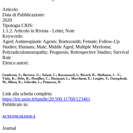
Articolo
Data di Pubblicazione:
2020
Tipologia CRIS:
1.1.2. Articolo in Rivista - Letter, Note
Keywords:
Aged; Antineoplastic Agents; Bortezomib; Female; Follow-Up
Studies; Humans; Male; Middle Aged; Multiple Myeloma;
Polyradiculoneuropathy; Prognosis; Retrospective Studies; Survival
Rate
Elenco autori:
Gendreau, S.; Berzero, G.; Tafani, C.; Raynouard, I.; Ricard, D.; Malfuson, J. -V.;
Viala, K.; Debs, R.; Houillier, C.; Diamanti, L.; Marchioni, E.; Lenglet, T.; Ouzegdouh,
M.; Bihan, K.; Gilardin, L.; Psimaras, D.
Link alla scheda completa:
https://iris.unisr.it/handle/20.500.11768/123461
Pubblicato in:
ACTA ONCOLOGICA
Journal