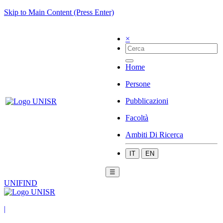
Skip to Main Content (Press Enter)
×
Home
Persone
Pubblicazioni
Facoltà
Ambiti Di Ricerca
IT
EN
☰
UNIFIND
|