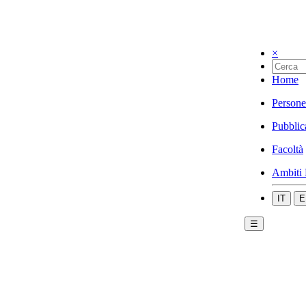
×
Home
Persone
Pubblic
Facoltà
Ambiti 
IT
E
☰