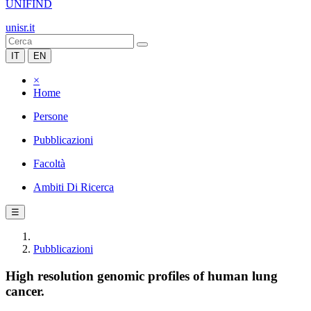
UNIFIND
unisr.it
IT
EN
×
Home
Persone
Pubblicazioni
Facoltà
Ambiti Di Ricerca
☰
Pubblicazioni
High resolution genomic profiles of human lung
cancer.