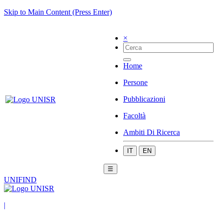
Skip to Main Content (Press Enter)
×
Home
Persone
Pubblicazioni
Facoltà
Ambiti Di Ricerca
IT
EN
☰
UNIFIND
|