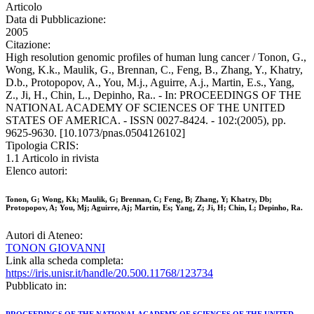
Articolo
Data di Pubblicazione:
2005
Citazione:
High resolution genomic profiles of human lung cancer / Tonon, G.,
Wong, K.k., Maulik, G., Brennan, C., Feng, B., Zhang, Y., Khatry,
D.b., Protopopov, A., You, M.j., Aguirre, A.j., Martin, E.s., Yang,
Z., Ji, H., Chin, L., Depinho, Ra.. - In: PROCEEDINGS OF THE
NATIONAL ACADEMY OF SCIENCES OF THE UNITED
STATES OF AMERICA. - ISSN 0027-8424. - 102:(2005), pp.
9625-9630. [10.1073/pnas.0504126102]
Tipologia CRIS:
1.1 Articolo in rivista
Elenco autori:
Tonon, G; Wong, Kk; Maulik, G; Brennan, C; Feng, B; Zhang, Y; Khatry, Db;
Protopopov, A; You, Mj; Aguirre, Aj; Martin, Es; Yang, Z; Ji, H; Chin, L; Depinho, Ra.
Autori di Ateneo:
TONON GIOVANNI
Link alla scheda completa:
https://iris.unisr.it/handle/20.500.11768/123734
Pubblicato in: